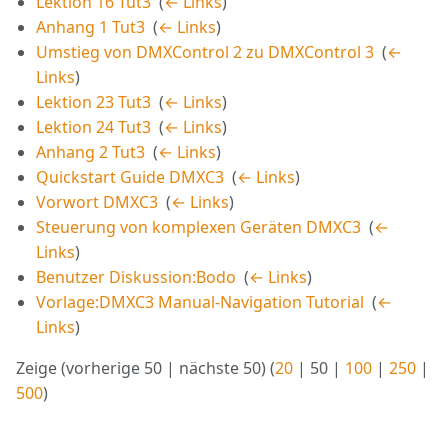
Lektion 16 Tut3
‎
(
← Links
)
Anhang 1 Tut3
‎
(
← Links
)
Umstieg von DMXControl 2 zu DMXControl 3
‎
(
←
Links
)
Lektion 23 Tut3
‎
(
← Links
)
Lektion 24 Tut3
‎
(
← Links
)
Anhang 2 Tut3
‎
(
← Links
)
Quickstart Guide DMXC3
‎
(
← Links
)
Vorwort DMXC3
‎
(
← Links
)
Steuerung von komplexen Geräten DMXC3
‎
(
←
Links
)
Benutzer Diskussion:Bodo
‎
(
← Links
)
Vorlage:DMXC3 Manual-Navigation Tutorial
‎
(
←
Links
)
Zeige (
vorherige 50
|
nächste 50
) (
20
|
50
|
100
|
250
|
500
)