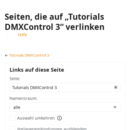
Seiten, die auf „Tutorials
DMXControl 3“ verlinken
Hilfe
Ansichten
associated-
Weitere
pages
Aktionen
←
Tutorials DMXControl 3
Links auf diese Seite
Seite:
Namensraum:
Auswahl umkehren
Vorlageneinbindungen ausblenden