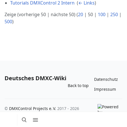
Tutorials DMXControl 2 Intern
‎
(
← Links
)
Zeige (
vorherige 50
|
nächste 50
) (
20
|
50
|
100
|
250
|
500
)
Deutsches DMXC-Wiki
Datenschutz
Back to top
Impressum
©
DMXControl Projects e. V.
2017 - 2026
Suche
Menü
Per
umschalten
umschalten