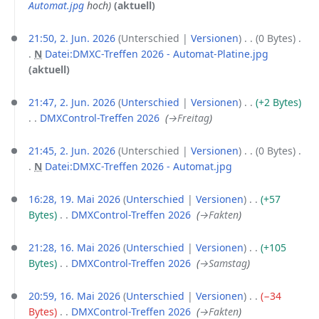
Automat.jpg
hoch
aktuell
21:50, 2. Jun. 2026
Unterschied
Versionen
0 Bytes
‎
N
Datei:DMXC-Treffen 2026 - Automat-Platine.jpg
‎
K
aktuell
e
i
21:47, 2. Jun. 2026
Unterschied
Versionen
+2 Bytes
n
DMXControl-Treffen 2026
‎
→‎Freitag
e
B
21:45, 2. Jun. 2026
Unterschied
Versionen
0 Bytes
‎
e
N
Datei:DMXC-Treffen 2026 - Automat.jpg
‎
a
K
19.
r
e
16:28, 19. Mai 2026
Unterschied
Versionen
+57
Mai
b
i
Bytes
‎
DMXControl-Treffen 2026
‎
→‎Fakten
2026
e
n
16.
i
e
21:28, 16. Mai 2026
Unterschied
Versionen
+105
Mai
t
B
Bytes
‎
DMXControl-Treffen 2026
‎
→‎Samstag
2026
u
e
n
a
20:59, 16. Mai 2026
Unterschied
Versionen
−34
g
r
Bytes
‎
DMXControl-Treffen 2026
‎
→‎Fakten