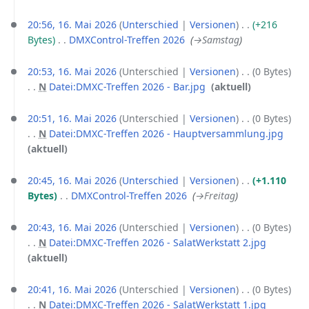
s
b
z
e
20:56, 16. Mai 2026
Unterschied
Versionen
+216
u
i
Bytes
‎
DMXControl-Treffen 2026
‎
→‎Samstag
s
t
a
u
20:53, 16. Mai 2026
Unterschied
Versionen
0 Bytes
m
n
N
Datei:DMXC-Treffen 2026 - Bar.jpg
‎
aktuell
m
g
K
e
s
e
20:51, 16. Mai 2026
Unterschied
Versionen
0 Bytes
n
z
i
N
Datei:DMXC-Treffen 2026 - Hauptversammlung.jpg
‎
f
u
n
K
aktuell
a
s
e
e
s
a
B
i
20:45, 16. Mai 2026
Unterschied
Versionen
+1.110
s
m
e
n
Bytes
‎
DMXControl-Treffen 2026
‎
→‎Freitag
u
m
a
e
n
e
r
B
20:43, 16. Mai 2026
Unterschied
Versionen
0 Bytes
g
n
b
e
N
Datei:DMXC-Treffen 2026 - SalatWerkstatt 2.jpg
‎
f
e
a
K
aktuell
a
i
r
e
s
t
b
i
20:41, 16. Mai 2026
Unterschied
Versionen
0 Bytes
s
u
e
n
N
Datei:DMXC-Treffen 2026 - SalatWerkstatt 1.jpg
‎
u