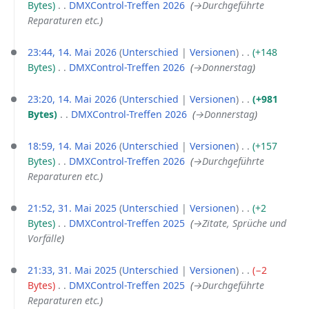
Bytes
‎
DMXControl-Treffen 2026
‎
→‎Durchgeführte
z
u
Reparaturen etc.
u
n
14.
s
g
23:44, 14. Mai 2026
Unterschied
Versionen
+148
Mai
a
s
Bytes
‎
DMXControl-Treffen 2026
‎
→‎Donnerstag
2026
m
z
m
u
23:20, 14. Mai 2026
Unterschied
Versionen
+981
e
s
Bytes
‎
DMXControl-Treffen 2026
‎
→‎Donnerstag
n
a
f
m
18:59, 14. Mai 2026
Unterschied
Versionen
+157
a
m
Bytes
‎
DMXControl-Treffen 2026
‎
→‎Durchgeführte
s
e
Reparaturen etc.
s
n
u
f
31.
21:52, 31. Mai 2025
Unterschied
Versionen
+2
n
Mai
a
Bytes
‎
DMXControl-Treffen 2025
‎
→‎Zitate, Sprüche und
2025
g
s
Vorfälle
s
u
21:33, 31. Mai 2025
Unterschied
Versionen
−2
n
Bytes
‎
DMXControl-Treffen 2025
‎
→‎Durchgeführte
g
Reparaturen etc.