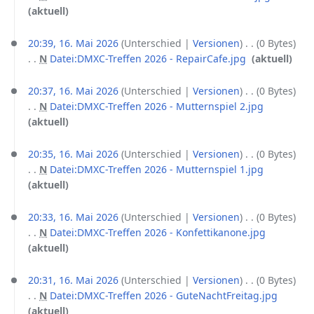
n
i
e
K
aktuell
n
g
t
B
e
g
s
u
e
i
20:39, 16. Mai 2026
Unterschied
Versionen
0 Bytes
z
n
a
n
N
Datei:DMXC-Treffen 2026 - RepairCafe.jpg
‎
aktuell
u
g
r
e
K
s
s
b
B
e
20:37, 16. Mai 2026
Unterschied
Versionen
0 Bytes
a
z
e
e
i
N
Datei:DMXC-Treffen 2026 - Mutternspiel 2.jpg
‎
m
u
i
a
n
K
aktuell
m
s
t
r
e
e
e
a
u
b
B
i
20:35, 16. Mai 2026
Unterschied
Versionen
0 Bytes
n
m
n
e
e
n
N
Datei:DMXC-Treffen 2026 - Mutternspiel 1.jpg
‎
f
m
g
i
a
e
K
aktuell
a
e
s
t
r
B
e
s
n
z
u
b
e
i
20:33, 16. Mai 2026
Unterschied
Versionen
0 Bytes
s
f
u
n
e
a
n
N
Datei:DMXC-Treffen 2026 - Konfettikanone.jpg
‎
u
a
s
g
i
r
e
K
aktuell
n
s
a
s
t
b
B
e
g
s
m
z
u
e
e
i
20:31, 16. Mai 2026
Unterschied
Versionen
0 Bytes
u
m
u
n
i
a
n
N
Datei:DMXC-Treffen 2026 - GuteNachtFreitag.jpg
‎
n
e
s
g
t
r
e
K
aktuell