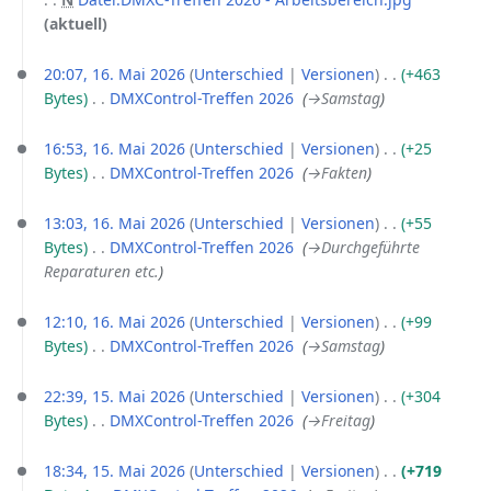
u
f
m
z
r
e
K
aktuell
n
a
m
u
b
B
e
g
s
e
s
e
e
i
20:07, 16. Mai 2026
Unterschied
Versionen
+463
s
n
a
i
a
n
Bytes
‎
DMXControl-Treffen 2026
‎
→‎Samstag
u
f
m
t
r
e
n
a
m
u
b
B
16:53, 16. Mai 2026
Unterschied
Versionen
+25
g
s
e
n
e
e
Bytes
‎
DMXControl-Treffen 2026
‎
→‎Fakten
s
n
g
i
a
u
f
s
t
r
13:03, 16. Mai 2026
Unterschied
Versionen
+55
n
a
z
u
b
Bytes
‎
DMXControl-Treffen 2026
‎
→‎Durchgeführte
g
s
u
n
e
Reparaturen etc.
s
s
g
i
u
a
s
t
12:10, 16. Mai 2026
Unterschied
Versionen
+99
n
m
z
u
Bytes
‎
DMXControl-Treffen 2026
‎
→‎Samstag
g
m
u
n
15.
e
s
g
22:39, 15. Mai 2026
Unterschied
Versionen
+304
Mai
n
a
s
Bytes
‎
DMXControl-Treffen 2026
‎
→‎Freitag
2026
f
m
z
a
m
u
18:34, 15. Mai 2026
Unterschied
Versionen
+719
s
e
s