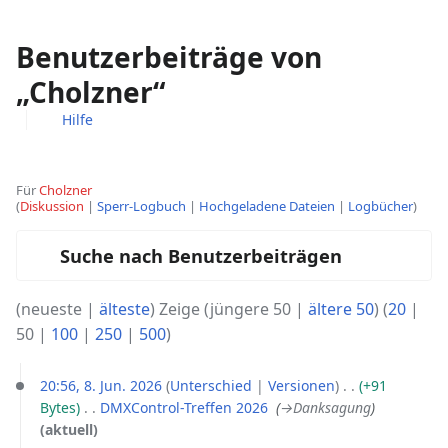
Benutzerbeiträge von
„Cholzner“
Hilfe
Weitere
Aktionen
Für
Cholzner
Diskussion
Sperr-Logbuch
Hochgeladene Dateien
Logbücher
Suche nach Benutzerbeiträgen
(
neueste
|
älteste
) Zeige (
jüngere 50
|
ältere 50
) (
20
|
50
|
100
|
250
|
500
)
8.
20:56, 8. Jun. 2026
Unterschied
Versionen
+91
Juni
Bytes
‎
DMXControl-Treffen 2026
‎
→‎Danksagung
2026
aktuell