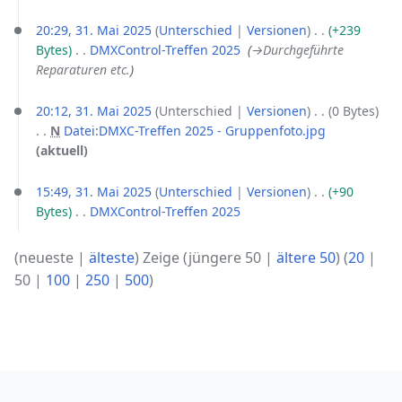
20:29, 31. Mai 2025
Unterschied
Versionen
+239
Bytes
‎
DMXControl-Treffen 2025
‎
→‎Durchgeführte
Reparaturen etc.
20:12, 31. Mai 2025
Unterschied
Versionen
0 Bytes
N
Datei:DMXC-Treffen 2025 - Gruppenfoto.jpg
‎
K
aktuell
e
i
15:49, 31. Mai 2025
Unterschied
Versionen
+90
n
Bytes
‎
DMXControl-Treffen 2025
‎
e
K
B
e
(
neueste
|
älteste
) Zeige (
jüngere 50
|
ältere 50
) (
20
|
e
i
50
|
100
|
250
|
500
)
a
n
r
e
b
B
e
e
i
a
t
r