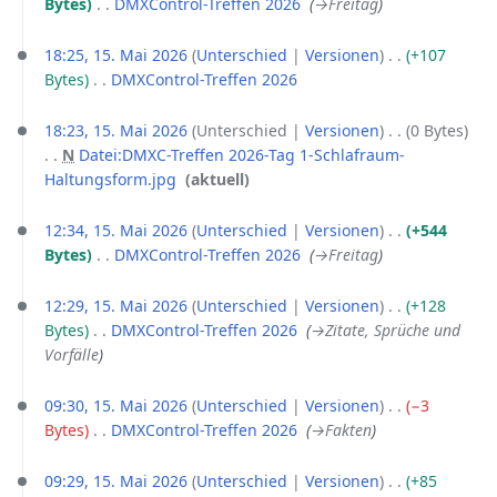
Bytes
‎
DMXControl-Treffen 2026
‎
→‎Freitag
s
n
a
u
f
m
18:25, 15. Mai 2026
Unterschied
Versionen
+107
n
a
m
Bytes
‎
DMXControl-Treffen 2026
‎
g
s
e
K
s
n
e
18:23, 15. Mai 2026
Unterschied
Versionen
0 Bytes
u
f
i
N
Datei:DMXC-Treffen 2026-Tag 1-Schlafraum-
n
a
n
Haltungsform.jpg
‎
aktuell
g
s
e
K
s
B
e
12:34, 15. Mai 2026
Unterschied
Versionen
+544
u
e
i
Bytes
‎
DMXControl-Treffen 2026
‎
→‎Freitag
n
a
n
g
r
e
12:29, 15. Mai 2026
Unterschied
Versionen
+128
b
B
Bytes
‎
DMXControl-Treffen 2026
‎
→‎Zitate, Sprüche und
e
e
Vorfälle
i
a
t
r
09:30, 15. Mai 2026
Unterschied
Versionen
−3
u
b
Bytes
‎
DMXControl-Treffen 2026
‎
→‎Fakten
n
e
g
i
09:29, 15. Mai 2026
Unterschied
Versionen
+85
s
t