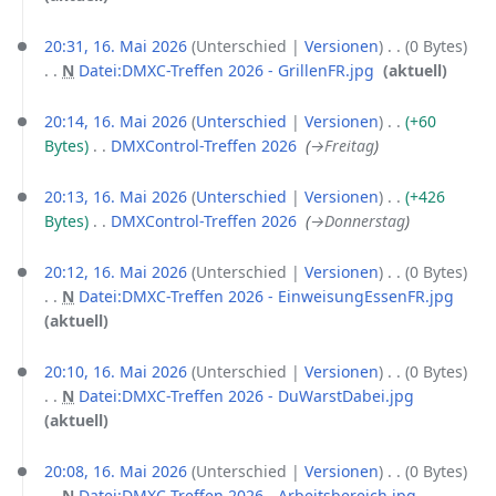
g
n
a
s
u
b
B
e
f
m
z
n
e
e
i
20:31, 16. Mai 2026
Unterschied
Versionen
0 Bytes
a
m
u
g
i
a
n
N
Datei:DMXC-Treffen 2026 - GrillenFR.jpg
‎
aktuell
s
e
s
s
t
r
e
K
s
n
a
z
u
b
B
e
20:14, 16. Mai 2026
Unterschied
Versionen
+60
u
f
m
u
n
e
e
i
Bytes
‎
DMXControl-Treffen 2026
‎
→‎Freitag
n
a
m
s
g
i
a
n
g
s
e
a
s
t
r
e
20:13, 16. Mai 2026
Unterschied
Versionen
+426
s
n
m
z
u
b
B
Bytes
‎
DMXControl-Treffen 2026
‎
→‎Donnerstag
u
f
m
u
n
e
e
n
a
e
s
g
i
a
20:12, 16. Mai 2026
Unterschied
Versionen
0 Bytes
g
s
n
a
s
t
r
N
Datei:DMXC-Treffen 2026 - EinweisungEssenFR.jpg
‎
s
f
m
z
u
b
K
aktuell
u
a
m
u
n
e
e
n
s
e
s
g
i
i
20:10, 16. Mai 2026
Unterschied
Versionen
0 Bytes
g
s
n
a
s
t
n
N
Datei:DMXC-Treffen 2026 - DuWarstDabei.jpg
‎
u
f
m
z
u
e
K
aktuell
n
a
m
u
n
B
e
g
s
e
s
g
e
i
20:08, 16. Mai 2026
Unterschied
Versionen
0 Bytes
s
n
a
s
a
n
N
Datei:DMXC-Treffen 2026 - Arbeitsbereich.jpg
‎