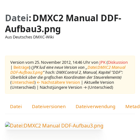
Datei
:
DMXC2 Manual DDF-
Aufbau3.png
Aus Deutsches DMXC-Wiki
Ansichten
associated-
Weitere
pages
Aktionen
Version vom 25. November 2012, 14:46 Uhr von
JPK
(
Diskussion
|
Beiträge
)
(JPK lud eine neue Version von „
Datei:DMXC2 Manual
DDF-Aufbau3.png
“ hoch: DMXControl 2, Manual, Kapitel "DDF":
Überblick über die grafischen Koordinaten der Steuerelemente)
(
Unterschied
)
← Nächstältere Version
| Aktuelle Version
(Unterschied) | Nächstjüngere Version → (Unterschied)
Datei
Dateiversionen
Dateiverwendung
Metad