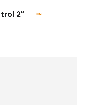
trol 2“
Hilfe