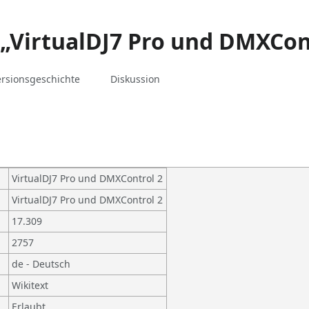
„VirtualDJ7 Pro und DMXCon
associated-
Weitere
Seite
ersionsgeschichte
Diskussion
pages
Aktionen
VirtualDJ7 Pro und DMXControl 2
VirtualDJ7 Pro und DMXControl 2
17.309
2757
de - Deutsch
Wikitext
Erlaubt