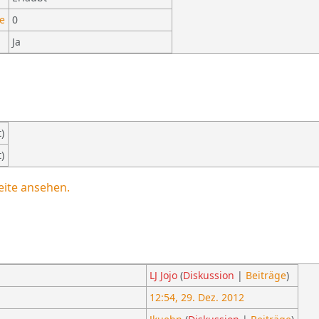
te
0
Ja
)
)
eite ansehen.
LJ Jojo
(
Diskussion
|
Beiträge
)
12:54, 29. Dez. 2012