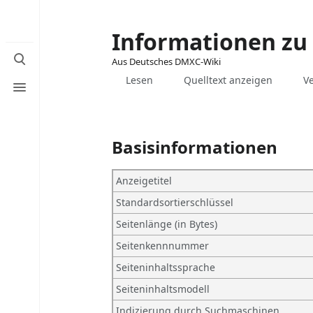
Informationen zu 
Suche
Aus Deutsches DMXC-Wiki
umschalten
Ansichten
Menü
Lesen
Quelltext anzeigen
V
umschalten
Basisinformationen
Anzeigetitel
Standardsortierschlüssel
Seitenlänge (in Bytes)
Seitenkennnummer
Seiteninhaltssprache
Seiteninhaltsmodell
Indizierung durch Suchmaschinen