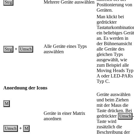
Mehrere Geräte auswählen
Strg
Positionierung von
Geräten.
Man klickt bei
gedrückter
Tastaturkombinatio
ein beliebiges Gerät
an. Es werden in
der Bühnenansicht
Alle Geräte eines Typs
+
alle Geräte des
Strg
Umsch
auswählen
gleichen Typs
ausgewählt, wie
zum Beispiel alle
Moving Heads Typ
A oder LED-PARs
Typ C.
Anordnung der Icons
Geräte auswählen
und beim Ziehen
M
mit der Maus die
Taste drücken. Bei
Geräte in einer Matrix
gedrückter
-
Umsch
anordnen
Taste wird
zusätzlich die
+
Umsch
M
Beschreibung der