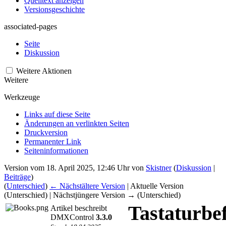
Quelltext anzeigen
Versionsgeschichte
associated-pages
Seite
Diskussion
Weitere Aktionen
Weitere
Werkzeuge
Links auf diese Seite
Änderungen an verlinkten Seiten
Druckversion
Permanenter Link
Seiten­­informationen
Version vom 18. April 2025, 12:46 Uhr von
Skistner
(
Diskussion
|
Beiträge
)
(
Unterschied
)
← Nächstältere Version
| Aktuelle Version
(Unterschied) | Nächstjüngere Version → (Unterschied)
Tastaturbe
Artikel beschreibt
DMXControl
3.3.0