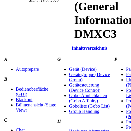
Stand: 18.04.2025
(General
Informatio
DMXC3
Inhaltsverzeichnis
A
G
P
Autoprepare
Gerät (Device)
Pa
Gerätegruppe (Device
Pa
B
Group)
Pl
Gerätesteuerung
(P
Bedienoberfläche
(Device Control)
Po
(GUI)
Gobo-Ähnlichkeiten
Li
Blackout
(Gobo Affinity)
Po
Bühnenansicht (Stage
Goboliste (Gobo List)
(P
View)
Group Handling
Po
(P
C
H
Pr
Pr
Chat