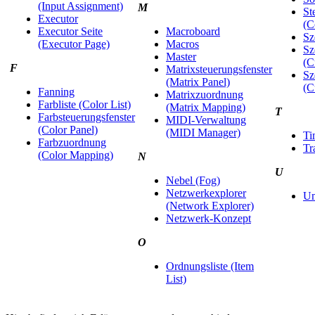
(Input Assignment)
M
St
Executor
(C
Executor Seite
Macroboard
Sz
(Executor Page)
Macros
Sz
Master
(C
F
Matrixsteuerungsfenster
Sz
(Matrix Panel)
(C
Fanning
Matrixzuordnung
Farbliste (Color List)
(Matrix Mapping)
T
Farbsteuerungsfenster
MIDI-Verwaltung
(Color Panel)
(MIDI Manager)
Ti
Farbzuordnung
Tr
(Color Mapping)
N
U
Nebel (Fog)
Netzwerkexplorer
U
(Network Explorer)
Netzwerk-Konzept
O
Ordnungsliste (Item
List)