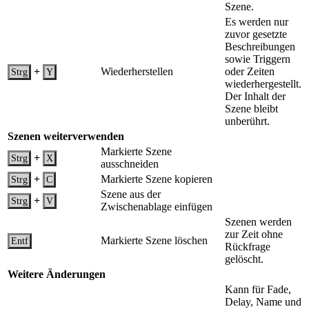
Szene.
Es werden nur
zuvor gesetzte
Beschreibungen
sowie Triggern
+
Wiederherstellen
oder Zeiten
Strg
Y
wiederhergestellt.
Der Inhalt der
Szene bleibt
unberührt.
Szenen weiterverwenden
Markierte Szene
+
Strg
X
ausschneiden
+
Markierte Szene kopieren
Strg
C
Szene aus der
+
Strg
V
Zwischenablage einfügen
Szenen werden
zur Zeit ohne
Markierte Szene löschen
Entf
Rückfrage
gelöscht.
Weitere Änderungen
Kann für Fade,
Delay, Name und