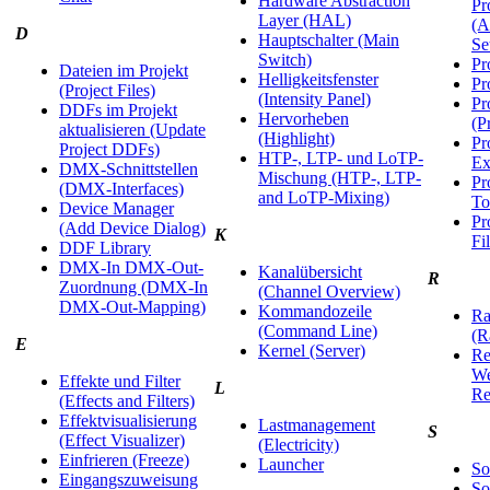
Hardware Abstraction
Pr
Layer (HAL)
(A
D
Hauptschalter (Main
Se
Switch)
Pr
Dateien im Projekt
Helligkeitsfenster
Pr
(Project Files)
(Intensity Panel)
Pr
DDFs im Projekt
Hervorheben
(P
aktualisieren (Update
(Highlight)
Pr
Project DDFs)
HTP-, LTP- und LoTP-
Ex
DMX-Schnittstellen
Mischung (HTP-, LTP-
Pr
(DMX-Interfaces)
and LoTP-Mixing)
To
Device Manager
Pr
(Add Device Dialog)
K
Fi
DDF Library
DMX-In DMX-Out-
Kanalübersicht
R
Zuordnung (DMX-In
(Channel Overview)
DMX-Out-Mapping)
Kommandozeile
Ra
(Command Line)
(R
E
Kernel (Server)
Re
We
Effekte und Filter
L
Re
(Effects and Filters)
Effektvisualisierung
Lastmanagement
S
(Effect Visualizer)
(Electricity)
Einfrieren (Freeze)
Launcher
So
Eingangszuweisung
So