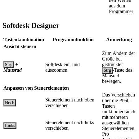
den Werten
aus dem
Programmer
Softdesk Designer
Tastenkombination
Programmfunktion
Anmerkung
Ansicht steuern
Zum Ändern der
Größe bei
+
Softdesk ein- und
gedrückter
Strg
Mausrad
auszoomen
-Taste das
Strg
Mausrad
bewegen.
Anpassen von Steuerelementen
Das Verschieben
Steuerelement nach oben
über die Pfeil-
Hoch
verschieben
Tasten
funktioniert auch
mit mehreren
Steuerelement nach links
ausgewählten
Links
verschieben
Steuerelementen.
Pro