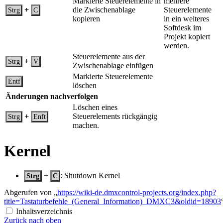
Markierte Steuerelemente in
mehrere
+
die Zwischenablage
Steuerelemente
Strg
C
kopieren
in ein weiteres
Softdesk im
Projekt kopiert
werden.
Steuerelemente aus der
+
Strg
V
Zwischenablage einfügen
Markierte Steuerelemente
Entf
löschen
Änderungen nachverfolgen
Löschen eines
+
Steuerelements rückgängig
Strg
Enft
machen.
Kernel
+
: Shutdown Kernel
Strg
C
Abgerufen von „
https://wiki-de.dmxcontrol-projects.org/index.php?
title=Tastaturbefehle_(General_Information)_DMXC3&oldid=18903
Inhaltsverzeichnis
Zurück nach oben