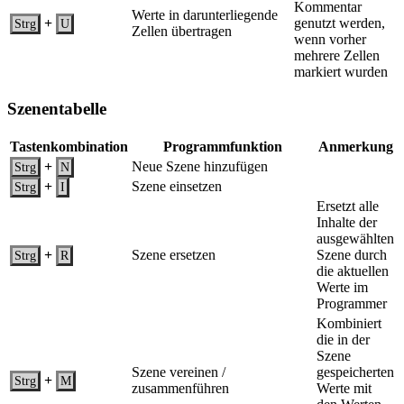
Kommentar
Werte in darunterliegende
+
genutzt werden,
Strg
U
Zellen übertragen
wenn vorher
mehrere Zellen
markiert wurden
Szenentabelle
Tastenkombination
Programmfunktion
Anmerkung
+
Neue Szene hinzufügen
Strg
N
+
Szene einsetzen
Strg
I
Ersetzt alle
Inhalte der
ausgewählten
+
Szene ersetzen
Szene durch
Strg
R
die aktuellen
Werte im
Programmer
Kombiniert
die in der
Szene
Szene vereinen /
gespeicherten
+
Strg
M
zusammenführen
Werte mit