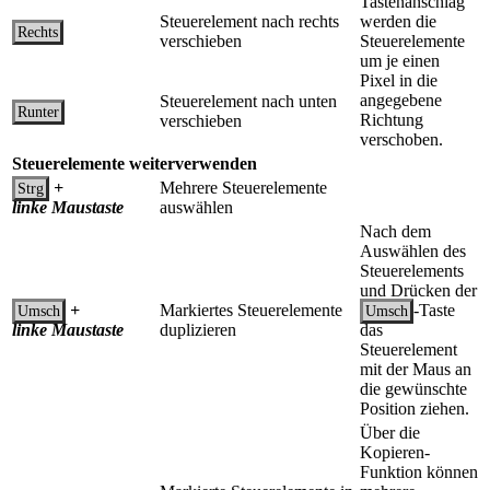
Tastenanschlag
Steuerelement nach rechts
werden die
Rechts
verschieben
Steuerelemente
um je einen
Pixel in die
angegebene
Steuerelement nach unten
Runter
Richtung
verschieben
verschoben.
Steuerelemente weiterverwenden
+
Mehrere Steuerelemente
Strg
linke Maustaste
auswählen
Nach dem
Auswählen des
Steuerelements
und Drücken der
+
Markiertes Steuerelemente
-Taste
Umsch
Umsch
linke Maustaste
duplizieren
das
Steuerelement
mit der Maus an
die gewünschte
Position ziehen.
Über die
Kopieren-
Funktion können