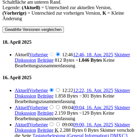
Schaltfläche am unteren Rand.
Legende:
(Aktuell)
= Unterschied zur aktuellen Version,
(Vorherige)
= Unterschied zur vorherigen Version,
K
= Kleine
Änderung
18. April 2025
Aktuell
Vorherige
12:46
12:46, 18. Apr. 2025
‎
Skistner
Diskussion
Beiträge
‎
812 Bytes
−1.046 Bytes
‎
Keine
Bearbeitungszusammenfassung
16. April 2025
Aktuell
Vorherige
12:22
12:22, 16. Apr. 2025
‎
Skistner
Diskussion
Beiträge
‎
1.858 Bytes
−301 Bytes
‎
Keine
Bearbeitungszusammenfassung
Aktuell
Vorherige
09:04
09:04, 16. Apr. 2025
‎
Skistner
Diskussion
Beiträge
‎
2.159 Bytes
−129 Bytes
‎
Keine
Bearbeitungszusammenfassung
Aktuell
Vorherige
09:00
09:00, 16. Apr. 2025
‎
Skistner
Diskussion
Beiträge
‎
K
2.288 Bytes
0 Bytes
‎
Skistner verschob
die Seite
Tastaturbelegung (General Information) DMXC3