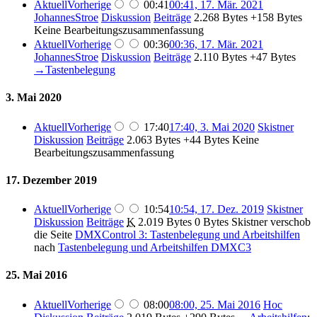
Aktuell
Vorherige
00:41
00:41, 17. Mär. 2021
JohannesStroe
Diskussion
Beiträge
‎
2.268 Bytes
+158 Bytes
Keine Bearbeitungszusammenfassung
Aktuell
Vorherige
00:36
00:36, 17. Mär. 2021
JohannesStroe
Diskussion
Beiträge
‎
2.110 Bytes
+47 Bytes
→‎Tastenbelegung
3. Mai 2020
Aktuell
Vorherige
17:40
17:40, 3. Mai 2020
‎
Skistner
Diskussion
Beiträge
‎
2.063 Bytes
+44 Bytes
‎
Keine
Bearbeitungszusammenfassung
17. Dezember 2019
Aktuell
Vorherige
10:54
10:54, 17. Dez. 2019
‎
Skistner
Diskussion
Beiträge
‎
K
2.019 Bytes
0 Bytes
‎
Skistner verschob
die Seite
DMXControl 3: Tastenbelegung und Arbeitshilfen
nach
Tastenbelegung und Arbeitshilfen DMXC3
25. Mai 2016
Aktuell
Vorherige
08:00
08:00, 25. Mai 2016
‎
Hoc