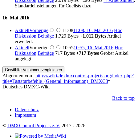
Diskussion
Beiträge
‎
2.019 Bytes
+290 Bytes
‎
→‎Arbeitshilfen
:
Standardeinstellungen für Cuelists dazu
16. Mai 2016
Aktuell
Vorherige
11:08
11:08, 16. Mai 2016
‎
Hoc
Diskussion
Beiträge
‎
1.729 Bytes
+1.012 Bytes
‎
Artikel
erweitert.
Aktuell
Vorherige
10:55
10:55, 16. Mai 2016
‎
Hoc
Diskussion
Beiträge
‎
717 Bytes
+717 Bytes
‎
Grober Artikel
angelegt
Abgerufen von „
https://wiki-de.dmxcontrol-projects.org/index.php?
title=Tastaturbefehle_(General_Information)_DMXC3
“
Deutsches DMXC-Wiki
Back to top
Datenschutz
Impressum
©
DMXControl Projects e. V.
2017 - 2026