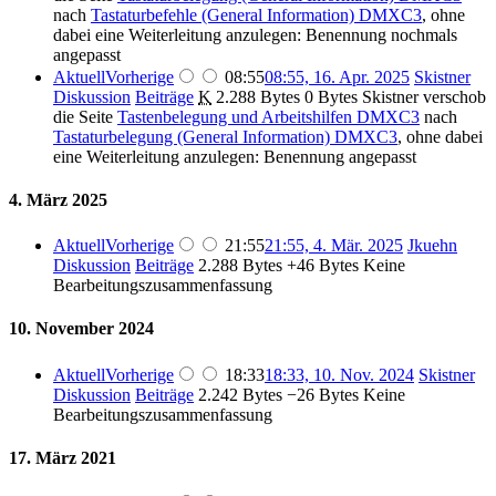
nach
Tastaturbefehle (General Information) DMXC3
, ohne
dabei eine Weiterleitung anzulegen: Benennung nochmals
angepasst
Aktuell
Vorherige
08:55
08:55, 16. Apr. 2025
‎
Skistner
Diskussion
Beiträge
‎
K
2.288 Bytes
0 Bytes
‎
Skistner verschob
die Seite
Tastenbelegung und Arbeitshilfen DMXC3
nach
Tastaturbelegung (General Information) DMXC3
, ohne dabei
eine Weiterleitung anzulegen: Benennung angepasst
4. März 2025
Aktuell
Vorherige
21:55
21:55, 4. Mär. 2025
‎
Jkuehn
Diskussion
Beiträge
‎
2.288 Bytes
+46 Bytes
‎
Keine
Bearbeitungszusammenfassung
10. November 2024
Aktuell
Vorherige
18:33
18:33, 10. Nov. 2024
‎
Skistner
Diskussion
Beiträge
‎
2.242 Bytes
−26 Bytes
‎
Keine
Bearbeitungszusammenfassung
17. März 2021