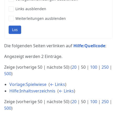
Links ausblenden
Weiterleitungen ausblenden
Los
Die folgenden Seiten verlinken auf
Hilfe:Quellcode
:
Angezeigt werden 2 Einträge.
Zeige (
vorherige 50
|
nächste 50
) (
20
|
50
|
100
|
250
|
500
)
Vorlage:Spielwiese
‎
(
← Links
)
Hilfe:Inhaltsverzeichnis
‎
(
← Links
)
Zeige (
vorherige 50
|
nächste 50
) (
20
|
50
|
100
|
250
|
500
)