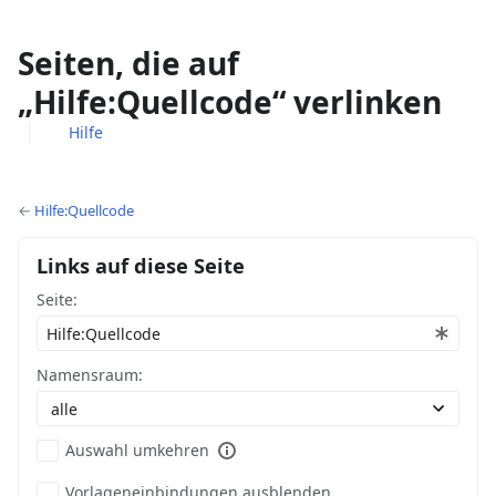
Seiten, die auf
„Hilfe:Quellcode“ verlinken
Hilfe
Ansichten
associated-
Weitere
pages
Aktionen
←
Hilfe:Quellcode
Links auf diese Seite
Seite:
Namensraum:
Auswahl umkehren
Vorlageneinbindungen ausblenden