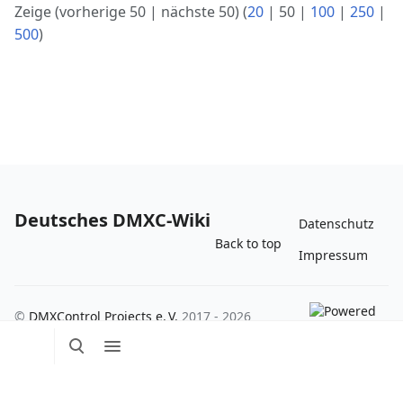
Zeige (
vorherige 50
|
nächste 50
) (
20
|
50
|
100
|
250
|
500
)
Deutsches DMXC-Wiki
Datenschutz
Back to top
Impressum
©
DMXControl Projects e. V.
2017 - 2026
Suche
Menü
Per
umschalten
umschalten
Me
ums