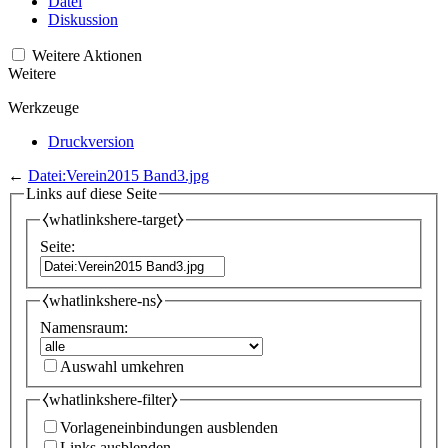
Datei
Diskussion
Weitere Aktionen
Weitere
Werkzeuge
Druckversion
←
Datei:Verein2015 Band3.jpg
Links auf diese Seite
⧼whatlinkshere-target⧽
Seite:
⧼whatlinkshere-ns⧽
Namensraum:
Auswahl umkehren
⧼whatlinkshere-filter⧽
Vorlageneinbindungen ausblenden
Links ausblenden