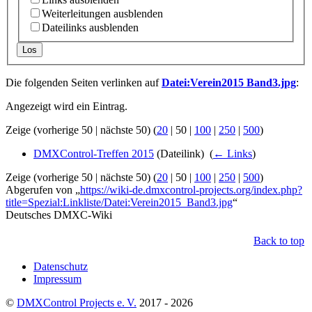
Weiterleitungen ausblenden
Dateilinks ausblenden
Los
Die folgenden Seiten verlinken auf
Datei:Verein2015 Band3.jpg
:
Angezeigt wird ein Eintrag.
Zeige (
vorherige 50
|
nächste 50
) (
20
|
50
|
100
|
250
|
500
)
DMXControl-Treffen 2015
(Dateilink) ‎
(
← Links
)
Zeige (
vorherige 50
|
nächste 50
) (
20
|
50
|
100
|
250
|
500
)
Abgerufen von „
https://wiki-de.dmxcontrol-projects.org/index.php?
title=Spezial:Linkliste/Datei:Verein2015_Band3.jpg
“
Deutsches DMXC-Wiki
Back to top
Datenschutz
Impressum
©
DMXControl Projects e. V.
2017 - 2026