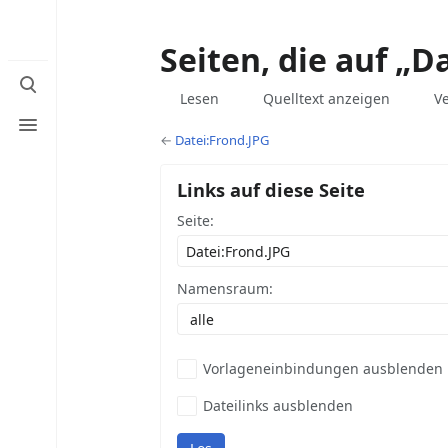
Seiten, die auf „D
Suche
Ansichten
umschalten
Lesen
Quelltext anzeigen
V
Menü
umschalten
←
Datei:Frond.JPG
Links auf diese Seite
Seite:
Namensraum:
Vorlageneinbindungen ausblenden
Dateilinks ausblenden