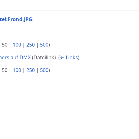
tei:Frond.JPG
:
|
50
|
100
|
250
|
500
)
mers auf DMX
(Dateilink) ‎
(
← Links
)
|
50
|
100
|
250
|
500
)