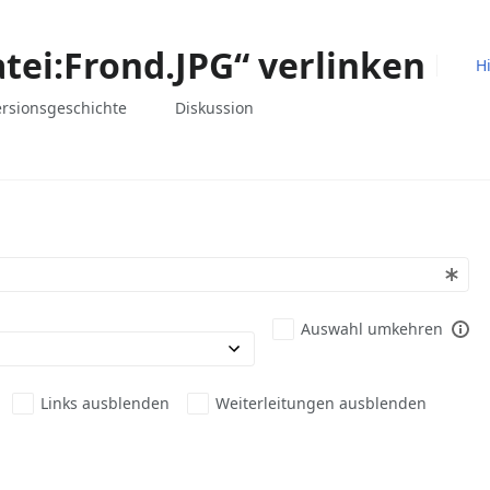
atei:Frond.JPG“ verlinken
Hi
associated-
Weitere
Datei
ersionsgeschichte
Diskussion
pages
Aktionen
Auswahl umkehren
Links ausblenden
Weiterleitungen ausblenden