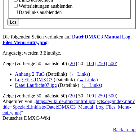
Weiterleitungen ausblenden
Dateilinks ausblenden
Los
Die folgenden Seiten verlinken auf
Datei:DMXC3 Manual Log
Files Menu-entry.png
:
Angezeigt werden 3 Einträge.
Zeige (
vorherige 50
|
nächste 50
) (
20
|
50
|
100
|
250
|
500
)
Anhang 2 Tut3
(Dateilink) ‎
(
← Links
)
Log Files DMXC3
(Dateilink) ‎
(
← Links
)
Datei:Lauflicht07.jpg
(Dateilink) ‎
(
← Links
)
Zeige (
vorherige 50
|
nächste 50
) (
20
|
50
|
100
|
250
|
500
)
Abgerufen von „
https://wiki-de.dmxcontrol-projects.org/index.php?
title=Spezial:Linkliste/Datei:DMXC3_Manual_Log_Files_Menu-
entry.png
“
Deutsches DMXC-Wiki
Back to top