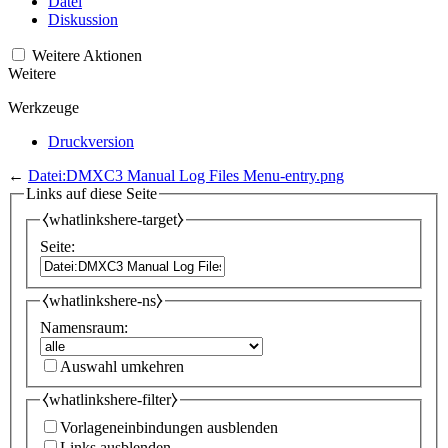
Datei
Diskussion
Weitere Aktionen
Weitere
Werkzeuge
Druckversion
←
Datei:DMXC3 Manual Log Files Menu-entry.png
Links auf diese Seite
⧼whatlinkshere-target⧽
Seite:
⧼whatlinkshere-ns⧽
Namensraum:
Auswahl umkehren
⧼whatlinkshere-filter⧽
Vorlageneinbindungen ausblenden
Links ausblenden