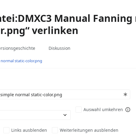
„Datei:DMXC3 Manual Fanning
or.png“ verlinken
associated-
Weitere
Datei
ersionsgeschichte
Diskussion
pages
Aktionen
ormal static-color.png
Auswahl umkehren
Links ausblenden
Weiterleitungen ausblenden