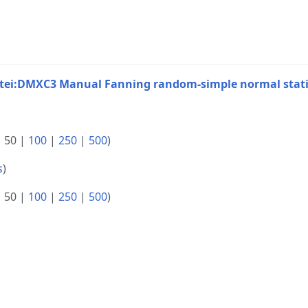
tei:DMXC3 Manual Fanning random-simple normal stati
|
50
|
100
|
250
|
500
)
s
)
|
50
|
100
|
250
|
500
)