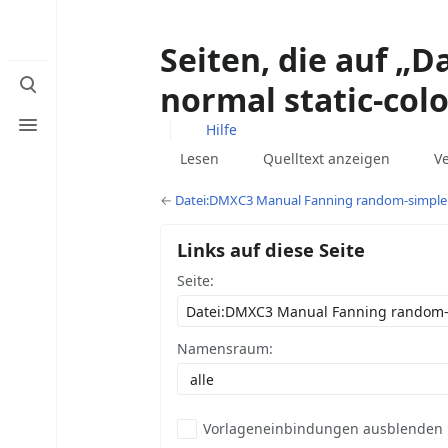
Seiten, die auf 
Suche
normal static-col
umschalten
Menü
Hilfe
umschalten
Ansichten
Lesen
Quelltext anzeigen
V
←
Datei:DMXC3 Manual Fanning random-simple n
Links auf diese Seite
Seite:
Namensraum:
Vorlageneinbindungen ausblenden