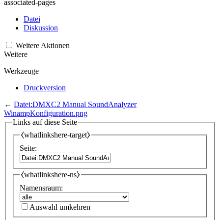
associated-pages
Datei
Diskussion
Weitere Aktionen
Weitere
Werkzeuge
Druckversion
←
Datei:DMXC2 Manual SoundAnalyzer
WinampKonfiguration.png
Links auf diese Seite
⧼whatlinkshere-target⧽
Seite:
⧼whatlinkshere-ns⧽
Namensraum:
Auswahl umkehren