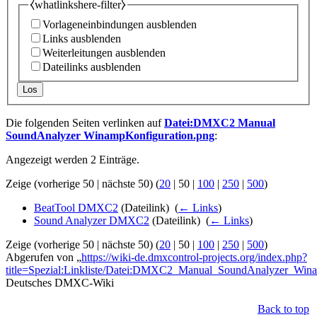
⧼whatlinkshere-filter⧽
Vorlageneinbindungen ausblenden
Links ausblenden
Weiterleitungen ausblenden
Dateilinks ausblenden
Los
Die folgenden Seiten verlinken auf
Datei:DMXC2 Manual
SoundAnalyzer WinampKonfiguration.png
:
Angezeigt werden 2 Einträge.
Zeige (
vorherige 50
|
nächste 50
) (
20
|
50
|
100
|
250
|
500
)
BeatTool DMXC2
(Dateilink) ‎
(
← Links
)
Sound Analyzer DMXC2
(Dateilink) ‎
(
← Links
)
Zeige (
vorherige 50
|
nächste 50
) (
20
|
50
|
100
|
250
|
500
)
Abgerufen von „
https://wiki-de.dmxcontrol-projects.org/index.php?
title=Spezial:Linkliste/Datei:DMXC2_Manual_SoundAnalyzer_Wina
Deutsches DMXC-Wiki
Back to top