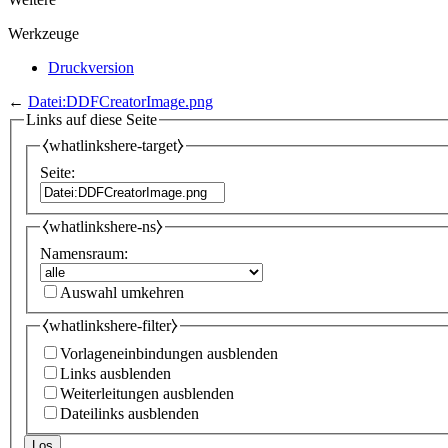
Werkzeuge
Druckversion
←
Datei:DDFCreatorImage.png
Links auf diese Seite
⧼whatlinkshere-target⧽
Seite:
⧼whatlinkshere-ns⧽
Namensraum:
Auswahl umkehren
⧼whatlinkshere-filter⧽
Vorlageneinbindungen ausblenden
Links ausblenden
Weiterleitungen ausblenden
Dateilinks ausblenden
Los