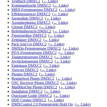
Textbuch DMXC2
‎
(
← Links
)
Kommandozeile DMXC2
‎
(
← Links
)
MIDI-Fernsteuerung DMXC2
‎
(
← Links
)
Effektsequencer DMXC2
‎
(
← Links
)
Szenenliste DMXC2
‎
(
← Links
)
Ausgabeplugins DMXC2
‎
(
← Links
)
Glossar DMXC2
‎
(
← Links
)
Befehlsübersicht DMXC2
‎
(
← Links
)
Figureneditor DMXC2
‎
(
← Links
)
Zeitplaner DMXC2
‎
(
← Links
)
Pack And Go DMXC2
‎
(
← Links
)
DMXIn-Fernsteuerung DMXC2
‎
(
← Links
)
PDA-Fernsteuerung DMXC2
‎
(
← Links
)
Tastatursteuerung DMXC2
‎
(
← Links
)
Joysticksteuerung DMXC2
‎
(
← Links
)
Einleitung DMXC2
‎
(
← Links
)
Vorwort DMXC2
‎
(
← Links
)
Plugins DMXC2
‎
(
← Links
)
Beamertool Plugin DMXC2
‎
(
← Links
)
OSC Receiver Plugin DMXC2
‎
(
← Links
)
MadMaxOne Plugin DMXC2
‎
(
← Links
)
Installation DMXC2
‎
(
← Links
)
Quickstart Guide DMXC2
‎
(
← Links
)
DDF Creator DMXC2
‎
(
← Links
)
DMXControl 2.9 Demoprojekt Hold On
‎
(
← Links
)