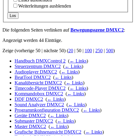
Weiterleitungen ausblenden
Los
Die folgenden Seiten verlinken auf
Bewegungsszene DMXC2
:
Angezeigt werden 44 Einträge.
Zeige (
vorherige 50
|
nächste 50
) (
20
|
50
|
100
|
250
|
500
)
Handbuch DMXControl 2
‎
(
← Links
)
Steuerzentrum DMXC2
‎
(
← Links
)
Audioplayer DMXC2
‎
(
← Links
)
BeatTool DMXC2
‎
(
← Links
)
Kanalübersicht DMXC2
‎
(
← Links
)
Timecode-Player DMXC2
‎
(
← Links
)
Kommandobox DMXC2
‎
(
← Links
)
DDF DMXC2
‎
(
← Links
)
Sound Analyzer DMXC2
‎
(
← Links
)
Programmkonfiguration DMXC2
‎
(
← Links
)
Geräte DMXC2
‎
(
← Links
)
Submaster DMXC2
‎
(
← Links
)
Master DMXC2
‎
(
← Links
)
Grafische Bühnenansicht DMXC2
‎
(
← Links
)