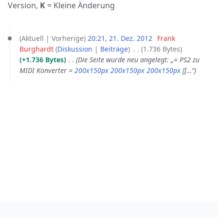
Version,
K
= Kleine Änderung
21.
Aktuell
Vorherige
20:21, 21. Dez. 2012
‎
Frank
Dezember
Burghardt
Diskussion
Beiträge
‎
1.736 Bytes
2012
+1.736 Bytes
‎
Die Seite wurde neu angelegt: „= PS2 zu
MIDI Konverter =
200x150px
200x150px
200x150px
[[…“