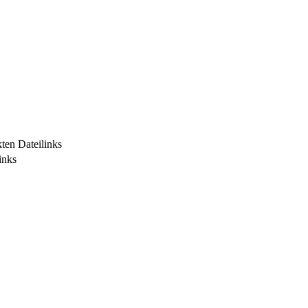
kten Dateilinks
inks