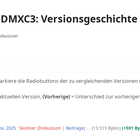
DMXC3: Versionsgeschichte
ated-
Weitere
iskussion
Aktionen
rkiere die Radiobuttons der zu vergleichenden Versionen 
aktuellen Version,
(Vorherige)
= Unterschied zur vorherige
ov. 2025
‎
Skistner
Diskussion
Beiträge
‎
13.515 Bytes
+591 By