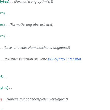
Bytes
‎
Formatierung optimiert
tes
‎
tes
‎
Formatierung überarbeitet
tes
‎
Links an neues Namensschema angepasst
‎
Skistner verschob die Seite
DDF-Syntax Intensität
es
‎
Bytes
‎
s
‎
Tabelle mit Codebeispielen vereinfacht