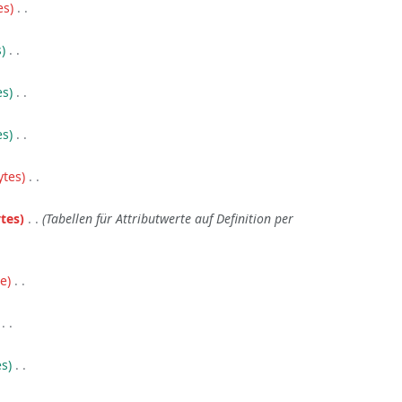
es
‎
s
‎
es
‎
es
‎
ytes
‎
tes
‎
Tabellen für Attributwerte auf Definition per
te
‎
‎
es
‎