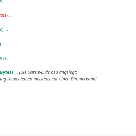
es
‎
tes
‎
es
‎
‎
tes
‎
 Bytes
‎
Die Seite wurde neu angelegt:
ving-Heads haben meistens nur einen Dimmerkanal.