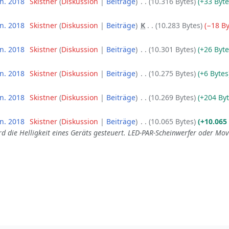
un. 2018
‎
Skistner
Diskussion
Beiträge
‎
10.316 Bytes
+33 Byt
un. 2018
‎
Skistner
Diskussion
Beiträge
‎
K
10.283 Bytes
−18 By
un. 2018
‎
Skistner
Diskussion
Beiträge
‎
10.301 Bytes
+26 Byt
un. 2018
‎
Skistner
Diskussion
Beiträge
‎
10.275 Bytes
+6 Bytes
un. 2018
‎
Skistner
Diskussion
Beiträge
‎
10.269 Bytes
+204 By
un. 2018
‎
Skistner
Diskussion
Beiträge
‎
10.065 Bytes
+10.065
die Helligkeit eines Geräts gesteuert. LED-PAR-Scheinwerfer oder Mo