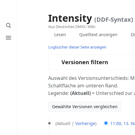
Intensity
(DDF-Syntax)
Suche
Aus Deutsches DMXC-Wiki
umschalten
Ansichten
associ
Versionsgeschichte
Seite
Menü
Lesen
Quelltext anzeigen
D
pages
umschalten
Logbücher dieser Seite anzeigen
Versionen filtern
Auswahl des Versionsunterschieds: Ma
Schaltfläche am unteren Rand.
Legende:
(Aktuell)
= Unterschied zur 
13.
Aktuell
Vorherige
11:00, 13. N
November
K
2025
10.