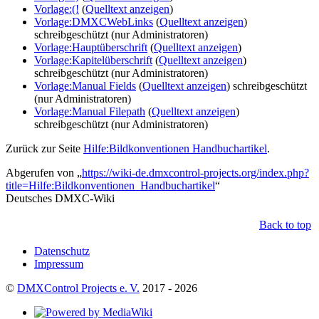
Vorlage:(!
(
Quelltext anzeigen
)
Vorlage:DMXCWebLinks
(
Quelltext anzeigen
)
schreibgeschützt (nur Administratoren)
Vorlage:Hauptüberschrift
(
Quelltext anzeigen
)
Vorlage:Kapitelüberschrift
(
Quelltext anzeigen
)
schreibgeschützt (nur Administratoren)
Vorlage:Manual Fields
(
Quelltext anzeigen
) schreibgeschützt
(nur Administratoren)
Vorlage:Manual Filepath
(
Quelltext anzeigen
)
schreibgeschützt (nur Administratoren)
Zurück zur Seite
Hilfe:Bildkonventionen Handbuchartikel
.
Abgerufen von „
https://wiki-de.dmxcontrol-projects.org/index.php?
title=Hilfe:Bildkonventionen_Handbuchartikel
“
Deutsches DMXC-Wiki
Back to top
Datenschutz
Impressum
©
DMXControl Projects e. V.
2017 - 2026