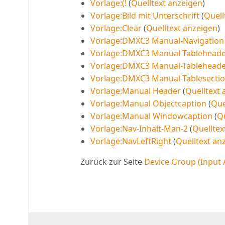
Vorlage:(!
(
Quelltext anzeigen
)
Vorlage:Bild mit Unterschrift
(
Quell
Vorlage:Clear
(
Quelltext anzeigen
)
Vorlage:DMXC3 Manual-Navigatio
Vorlage:DMXC3 Manual-Tableheade
Vorlage:DMXC3 Manual-Tableheader
Vorlage:DMXC3 Manual-Tablesecti
Vorlage:Manual Header
(
Quelltext 
Vorlage:Manual Objectcaption
(
Que
Vorlage:Manual Windowcaption
(
Qu
Vorlage:Nav-Inhalt-Man-2
(
Quelltex
Vorlage:NavLeftRight
(
Quelltext an
Zurück zur Seite
Device Group (Input