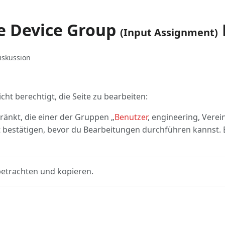
te Device Group
(Input Assignment)
iated-
Weitere
e
iskussion
s
Aktionen
ht berechtigt, die Seite zu bearbeiten:
ränkt, die einer der Gruppen „
Benutzer
, engineering, Vere
 bestätigen, bevor du Bearbeitungen durchführen kannst. B
betrachten und kopieren.