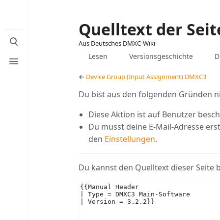
Quelltext der Sei
Suche
Aus Deutsches DMXC-Wiki
umschalten
Ansichten
assoc
Quelltext
Seit
Menü
Lesen
Versionsgeschichte
D
page
anzeigen
umschalten
←
Device Group (Input Assignment) DMXC3
Du bist aus den folgenden Gründen nic
Diese Aktion ist auf Benutzer besch
Du musst deine E-Mail-Adresse erst
den
Einstellungen
.
Du kannst den Quelltext dieser Seite 