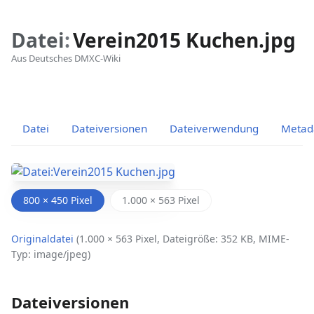
Datei
:
Verein2015 Kuchen.jpg
Aus Deutsches DMXC-Wiki
Ansichten
associated-
Weitere
pages
Aktionen
Datei
Dateiversionen
Dateiverwendung
Metad
800 × 450 Pixel
1.000 × 563 Pixel
Originaldatei
‎
(1.000 × 563 Pixel, Dateigröße: 352 KB, MIME-
Typ:
image/jpeg
)
Dateiversionen