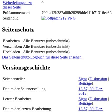
Weiterleitungen zu
0
dieser Seite
Prüfsummenwert
700ba12b387a88b28299dde1f1b71316ec3f
Seitenbild
Seitenschutz
Bearbeiten
Alle Benutzer (unbeschränkt)
Verschieben
Alle Benutzer (unbeschränkt)
Hochladen
Alle Benutzer (unbeschränkt)
Das Seitenschutz-Logbuch für diese Seite ansehen.
Versionsgeschichte
Seitenersteller
Signs
(
Diskussion
|
Beiträge
)
Datum der Seitenerstellung
13:57, 30. Dez.
2012
Letzter Bearbeiter
Signs
(
Diskussion
|
Beiträge
)
Datum der letzten Bearbeitung
13:57, 30. Dez.