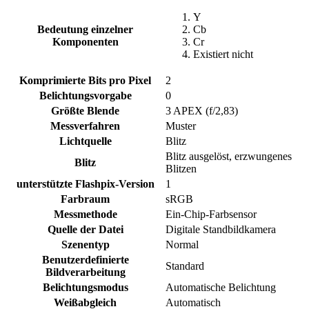
Y
Bedeutung einzelner
Cb
Komponenten
Cr
Existiert nicht
Komprimierte Bits pro Pixel
2
Belichtungsvorgabe
0
Größte Blende
3 APEX (f/2,83)
Messverfahren
Muster
Lichtquelle
Blitz
Blitz ausgelöst, erzwungenes
Blitz
Blitzen
unterstützte Flashpix-Version
1
Farbraum
sRGB
Messmethode
Ein-Chip-Farbsensor
Quelle der Datei
Digitale Standbildkamera
Szenentyp
Normal
Benutzerdefinierte
Standard
Bildverarbeitung
Belichtungsmodus
Automatische Belichtung
Weißabgleich
Automatisch