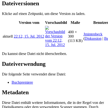
Dateiversionen
Klicke auf einen Zeitpunkt, um diese Version zu laden.
Version vom
Vorschaubild
Maße
Benutze
400 ×
Jmintenbeck
aktuell
22:12, 15. Jul. 2012
300
(
Diskussion
|
Be
(113 KB)
Du kannst diese Datei nicht überschreiben.
Dateiverwendung
Die folgende Seite verwendet diese Datei:
Buchpremiere
Metadaten
Diese Datei enthält weitere Informationen, die in der Regel von der
Digitalkamera oder dem verwendeten Scanner stammen. Durch