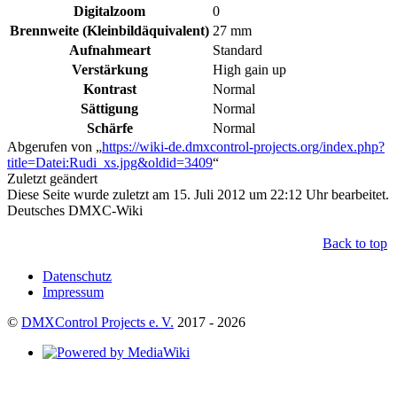
Digitalzoom
0
Brennweite (Kleinbildäquivalent)
27 mm
Aufnahmeart
Standard
Verstärkung
High gain up
Kontrast
Normal
Sättigung
Normal
Schärfe
Normal
Abgerufen von „
https://wiki-de.dmxcontrol-projects.org/index.php?
title=Datei:Rudi_xs.jpg&oldid=3409
“
Zuletzt geändert
Diese Seite wurde zuletzt am 15. Juli 2012 um 22:12 Uhr bearbeitet.
Deutsches DMXC-Wiki
Back to top
Datenschutz
Impressum
©
DMXControl Projects e. V.
2017 - 2026