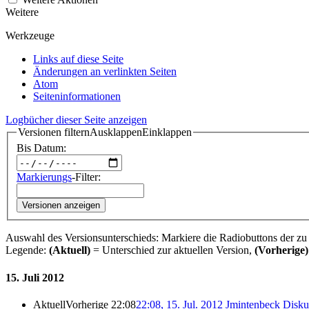
Weitere
Werkzeuge
Links auf diese Seite
Änderungen an verlinkten Seiten
Atom
Seiten­­informationen
Logbücher dieser Seite anzeigen
Versionen filtern
Ausklappen
Einklappen
Bis Datum:
Markierungs
-Filter:
Versionen anzeigen
Auswahl des Versionsunterschieds: Markiere die Radiobuttons der zu
Legende:
(Aktuell)
= Unterschied zur aktuellen Version,
(Vorherige)
15. Juli 2012
Aktuell
Vorherige
22:08
22:08, 15. Jul. 2012
‎
Jmintenbeck
Disku