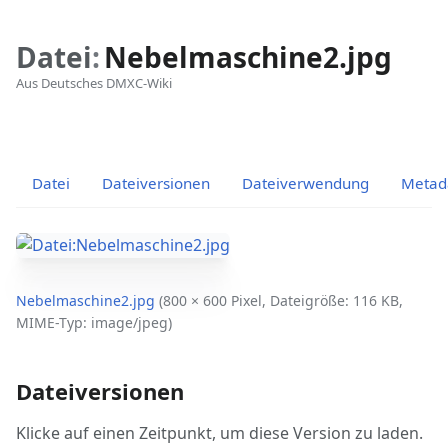
Datei
:
Nebelmaschine2.jpg
Aus Deutsches DMXC-Wiki
Ansichten
associated-
Weitere
pages
Aktionen
Datei
Dateiversionen
Dateiverwendung
Metad
Nebelmaschine2.jpg
‎
(800 × 600 Pixel, Dateigröße: 116 KB,
MIME-Typ:
image/jpeg
)
Dateiversionen
Klicke auf einen Zeitpunkt, um diese Version zu laden.