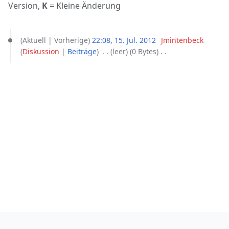
Version,
K
= Kleine Änderung
15.
Aktuell
Vorherige
22:08, 15. Jul. 2012
‎
Jmintenbeck
Juli
Diskussion
Beiträge
‎
leer
0 Bytes
‎
2012
K
e
i
n
e
B
e
a
r
b
e
i
t
u
n