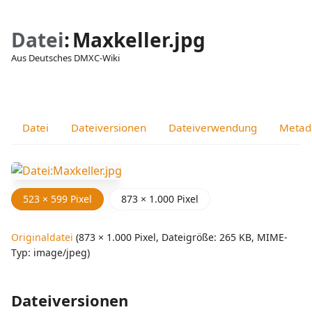
Datei
:
Maxkeller.jpg
Aus Deutsches DMXC-Wiki
Ansichten
associated-
Weitere
pages
Aktionen
Datei
Dateiversionen
Dateiverwendung
Metad
523 × 599 Pixel
873 × 1.000 Pixel
Originaldatei
‎
(873 × 1.000 Pixel, Dateigröße: 265 KB, MIME-
Typ:
image/jpeg
)
Dateiversionen