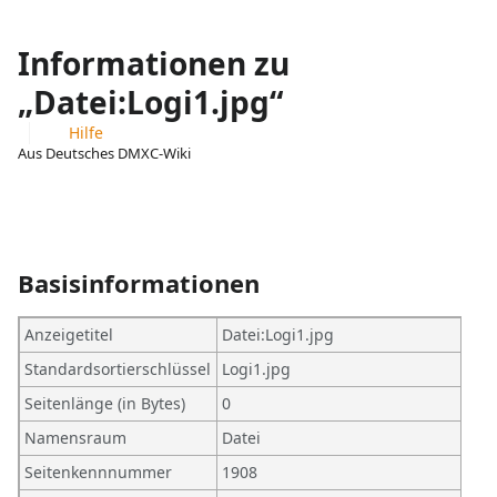
Informationen zu
„Datei:Logi1.jpg“
Hilfe
Aus Deutsches DMXC-Wiki
Ansichten
associated-
Weitere
pages
Aktionen
Basisinformationen
Anzeigetitel
Datei:Logi1.jpg
Standardsortierschlüssel
Logi1.jpg
Seitenlänge (in Bytes)
0
Namensraum
Datei
Seitenkennnummer
1908