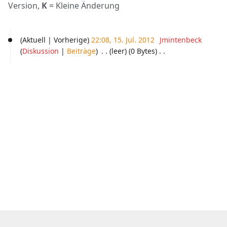
Version,
K
= Kleine Änderung
15.
Aktuell
Vorherige
22:08, 15. Jul. 2012
‎
Jmintenbeck
Juli
Diskussion
Beiträge
‎
leer
0 Bytes
‎
2012
K
e
i
n
e
B
e
a
r
b
e
i
t
u
n