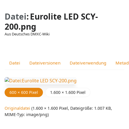
Datei
:
Eurolite LED SCY-
200.png
Aus Deutsches DMXC-Wiki
Ansichten
associated-
Weitere
pages
Aktionen
Datei
Dateiversionen
Dateiverwendung
Metad
600 × 600 Pixel
1.600 × 1.600 Pixel
Originaldatei
‎
(1.600 × 1.600 Pixel, Dateigröße: 1.007 KB,
MIME-Typ:
image/png
)