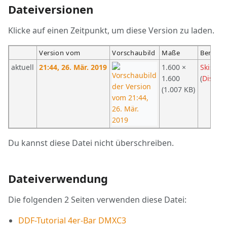
Dateiversionen
Klicke auf einen Zeitpunkt, um diese Version zu laden.
Version vom
Vorschaubild
Maße
Benutze
aktuell
21:44, 26. Mär. 2019
1.600 ×
Skistne
1.600
(
Diskus
(1.007 KB)
Du kannst diese Datei nicht überschreiben.
Dateiverwendung
Die folgenden 2 Seiten verwenden diese Datei:
DDF-Tutorial 4er-Bar DMXC3