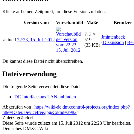
Klicke auf einen Zeitpunkt, um diese Version zu laden.
Version vom
Vorschaubild
Maße
Benutzer
713 ×
Jmintenbeck
aktuell
22:23, 15. Jul. 2012
519
(
Diskussion
|
Bei
(33 KB)
Du kannst diese Datei nicht überschreiben.
Dateiverwendung
Die folgende Seite verwendet diese Datei:
DE Interface ans LAN anbinden
Abgerufen von „
https://wiki-de.dmxcontrol-projects.org/index.php?
title=Datei:Devicefree.jpg&oldid=3982
“
Zuletzt geändert
Diese Seite wurde zuletzt am 15. Juli 2012 um 22:23 Uhr bearbeitet.
Deutsches DMXC-Wiki