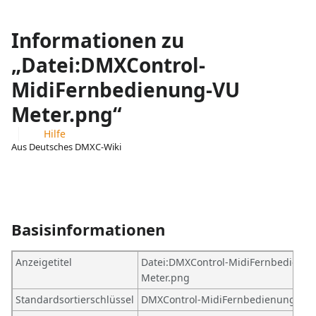
Informationen zu
„Datei:DMXControl-
MidiFernbedienung-VU
Meter.png“
Hilfe
Aus Deutsches DMXC-Wiki
Ansichten
associated-
Weitere
pages
Aktionen
Basisinformationen
Anzeigetitel
Datei:DMXControl-MidiFernbedienu
Meter.png
Standardsortierschlüssel
DMXControl-MidiFernbedienung-VU 