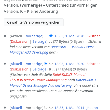
Version,
(Vorherige)
= Unterschied zur vorherigen
Version,
K
= Kleine Änderung
1.
Aktuell
Vorherige
18:03, 1. Mai 2020
‎
Skistner
Mai
Diskussion
Beiträge
‎
77 Bytes
0 Bytes
‎
Skistner
2020
lud eine neue Version von
Datei:DMXC3 Manual Device
Manager Add device.png
hoch
Aktuell
Vorherige
18:03, 1. Mai 2020
‎
Skistner
Diskussion
Beiträge
‎
K
77 Bytes
0 Bytes
‎
Skistner verschob die Seite
Datei:DMXC3 Manual
TheFirstFixtures Device Manager.png
nach
Datei:DMXC3
Manual Device Manager Add device.png
, ohne dabei eine
Weiterleitung anzulegen: Datei an Namenskonvention
angepasst
1.
Aktuell
Vorherige
18:35, 1. Mai 2014
‎
Jkuehn
Mai