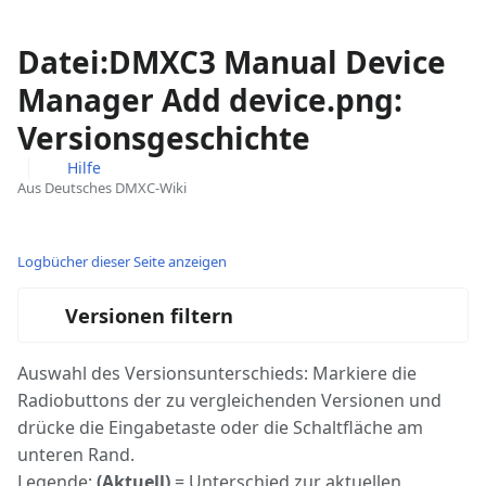
Datei:DMXC3 Manual Device
Manager Add device.png:
Versionsgeschichte
Hilfe
Aus Deutsches DMXC-Wiki
Ansichten
associated-
Weitere
pages
Aktionen
Logbücher dieser Seite anzeigen
Versionen filtern
Auswahl des Versionsunterschieds: Markiere die
Radiobuttons der zu vergleichenden Versionen und
drücke die Eingabetaste oder die Schaltfläche am
unteren Rand.
Legende:
(Aktuell)
= Unterschied zur aktuellen