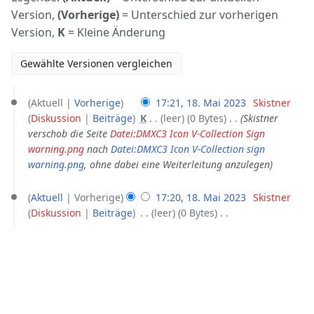
Version,
(Vorherige)
= Unterschied zur vorherigen
Version,
K
= Kleine Änderung
18.
Aktuell
Vorherige
17:21, 18. Mai 2023
‎
Skistner
Mai
Diskussion
Beiträge
‎
K
leer
0 Bytes
‎
Skistner
2023
verschob die Seite
Datei:DMXC3 Icon V-Collection Sign
warning.png
nach
Datei:DMXC3 Icon V-Collection sign
warning.png
, ohne dabei eine Weiterleitung anzulegen
Aktuell
Vorherige
17:20, 18. Mai 2023
‎
Skistner
Diskussion
Beiträge
‎
leer
0 Bytes
‎
K
e
i
n
e
B