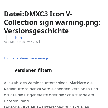
Datei:DMXC3 Icon V-
Collection sign warning.png:
Versionsgeschichte
Hilfe
Aus Deutsches DMXC-Wiki
Ansichten
associated-
Weitere
pages
Aktionen
Logbücher dieser Seite anzeigen
Versionen filtern
Auswahl des Versionsunterschieds: Markiere die
Radiobuttons der zu vergleichenden Versionen und
drücke die Eingabetaste oder die Schaltfläche am
unteren Rand.
Legende:
(Aktuell)
= Unterschied zur aktuellen