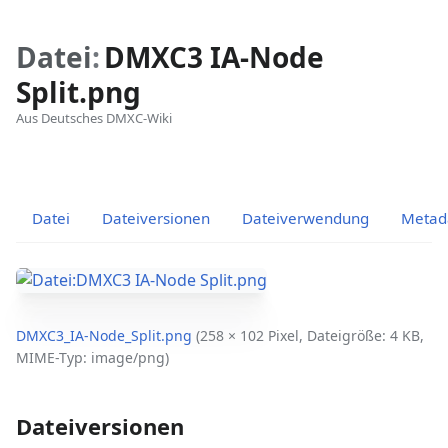
Datei
:
DMXC3 IA-Node
Split.png
Aus Deutsches DMXC-Wiki
Ansichten
associated-
Weitere
pages
Aktionen
Datei
Dateiversionen
Dateiverwendung
Metad
DMXC3_IA-Node_Split.png
‎
(258 × 102 Pixel, Dateigröße: 4 KB,
MIME-Typ:
image/png
)
Dateiversionen