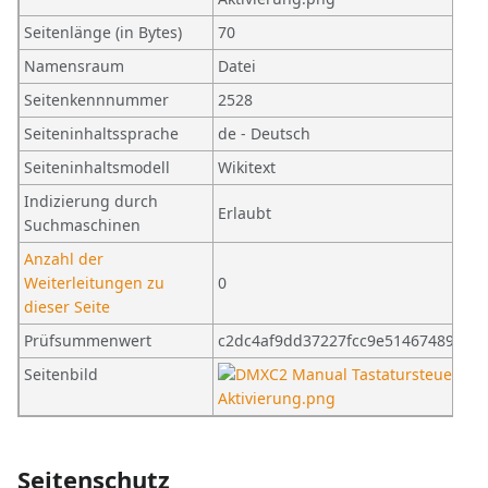
Seitenlänge (in Bytes)
70
Namensraum
Datei
Seitenkennnummer
2528
Seiteninhaltssprache
de - Deutsch
Seiteninhaltsmodell
Wikitext
Indizierung durch
Erlaubt
Suchmaschinen
Anzahl der
Weiterleitungen zu
0
dieser Seite
Prüfsummenwert
c2dc4af9dd37227fcc9e514674899e1c
Seitenbild
Seitenschutz