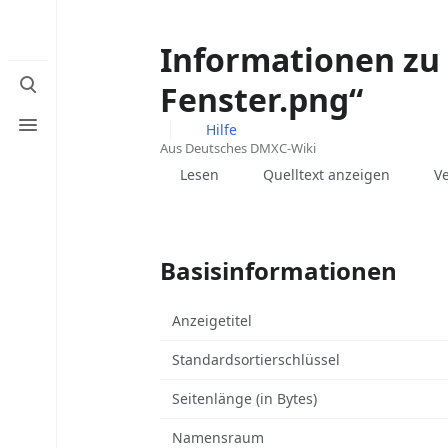
Informationen zu
Suche
Fenster.png“
umschalten
Menü
Hilfe
umschalten
Aus Deutsches DMXC-Wiki
Ansichten
Lesen
Quelltext anzeigen
V
Basisinformationen
Anzeigetitel
Standardsortierschlüssel
Seitenlänge (in Bytes)
Namensraum