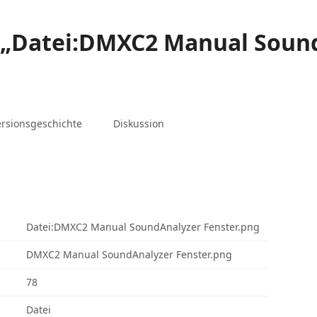
 „Datei:DMXC2 Manual Soun
associated-
Weitere
Datei
ersionsgeschichte
Diskussion
pages
Aktionen
Datei:DMXC2 Manual SoundAnalyzer Fenster.png
DMXC2 Manual SoundAnalyzer Fenster.png
78
Datei