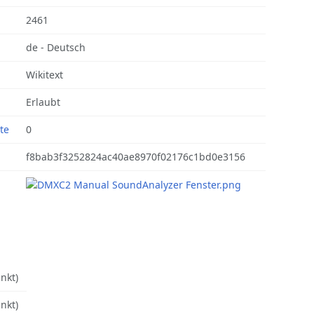
2461
de - Deutsch
Wikitext
Erlaubt
te
0
f8bab3f3252824ac40ae8970f02176c1bd0e3156
nkt)
nkt)