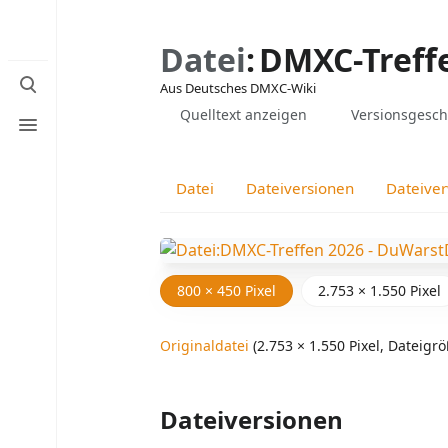
Datei
:
DMXC-Treffe
Suche
Aus Deutsches DMXC-Wiki
umschalten
Ansichten
Lesen
Menü
Quelltext anzeigen
Versionsgesch
umschalten
Datei
Dateiversionen
Dateive
800 × 450 Pixel
2.753 × 1.550 Pixel
Originaldatei
‎
(2.753 × 1.550 Pixel, Dateig
Dateiversionen