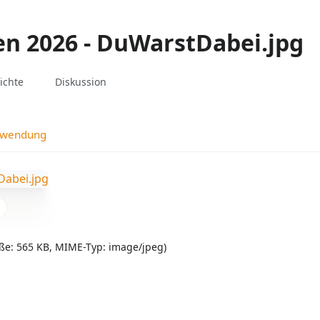
n 2026 - DuWarstDabei.jpg
associated-
Weitere
Datei
ichte
Diskussion
pages
Aktionen
rwendung
röße: 565 KB, MIME-Typ:
image/jpeg
)