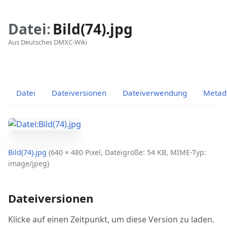
Datei
:
Bild(74).jpg
Aus Deutsches DMXC-Wiki
Ansichten
associated-
Weitere
pages
Aktionen
Datei
Dateiversionen
Dateiverwendung
Metad
Bild(74).jpg
‎
(640 × 480 Pixel, Dateigröße: 54 KB, MIME-Typ:
image/jpeg
)
Dateiversionen
Klicke auf einen Zeitpunkt, um diese Version zu laden.