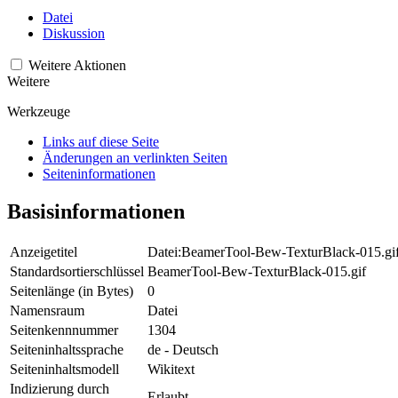
Datei
Diskussion
Weitere Aktionen
Weitere
Werkzeuge
Links auf diese Seite
Änderungen an verlinkten Seiten
Seiten­­informationen
Basisinformationen
Anzeigetitel
Datei:BeamerTool-Bew-TexturBlack-015.gi
Standardsortierschlüssel
BeamerTool-Bew-TexturBlack-015.gif
Seitenlänge (in Bytes)
0
Namensraum
Datei
Seitenkennnummer
1304
Seiteninhaltssprache
de - Deutsch
Seiteninhaltsmodell
Wikitext
Indizierung durch
Erlaubt