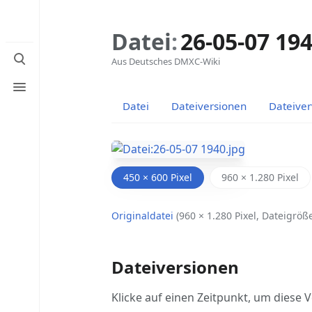
Datei
:
26-05-07 194
Suche
Aus Deutsches DMXC-Wiki
umschalten
Menü
umschalten
Datei
Dateiversionen
Dateive
450 × 600 Pixel
960 × 1.280 Pixel
Originaldatei
‎
(960 × 1.280 Pixel, Dateigrö
Dateiversionen
Klicke auf einen Zeitpunkt, um diese V