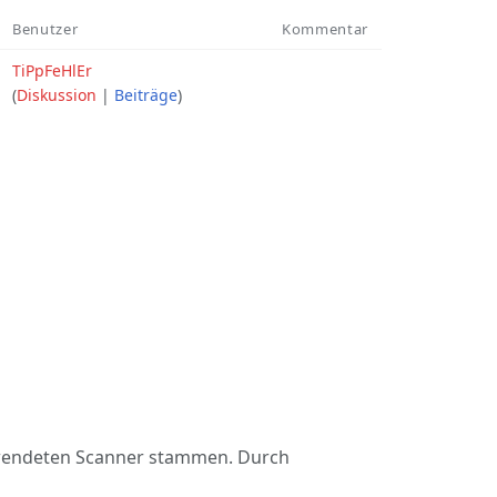
Benutzer
Kommentar
TiPpFeHlEr
(
Diskussion
|
Beiträge
)
erwendeten Scanner stammen. Durch