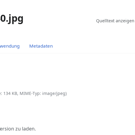
0.jpg
Ansichten
Lesen
Quelltext anzeigen
rwendung
Metadaten
ße: 134 KB, MIME-Typ:
image/jpeg
)
ersion zu laden.