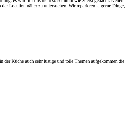
ung, es wird für uns nicht so schlimm wie zuerst gedacht. Neben
der Location näher zu untersuchen. Wir reparieren ja gerne Dinge,
 in der Küche auch sehr lustige und tolle Themen aufgekommen die