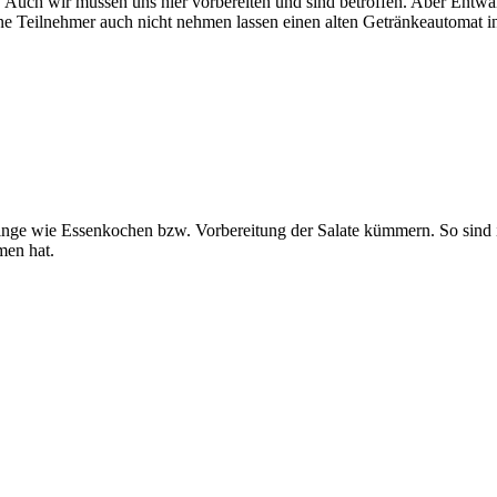
uch wir müssen uns hier vorbereiten und sind betroffen. Aber Entwarn
 Teilnehmer auch nicht nehmen lassen einen alten Getränkeautomat in 
Dinge wie Essenkochen bzw. Vorbereitung der Salate kümmern. So sind
men hat.