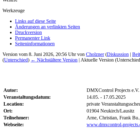
Werkzeuge
Links auf diese Seite
Änderungen an verlinkten Seiten
Druckversion
Permanenter Link
Seiten­­informationen
Version vom 8. Juni 2026, 20:56 Uhr von
Cholzner
(
Diskussion
|
Bei
(
Unterschied
)
← Nächstältere Version
| Aktuelle Version (Unterschie
Autor:
DMXControl Projects e.V.
Veranstaltungsdatum:
14.05. - 17.05.2025
Location:
private Veranstaltungssche
Ort:
01904 Neukirch/Lausitz
Teilnehmer:
Arne, Christian, Frank Bu.,
Webseite:
www.dmxcontrol-projects.