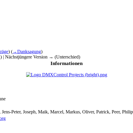
träge
)
(
→‎Danksagung
)
d) | Nächstjüngere Version → (Unterschied)
Informationen
une
 Jens-Peter, Joseph, Maik, Marcel, Markus, Oliver, Patrick, Peer, Phili
org