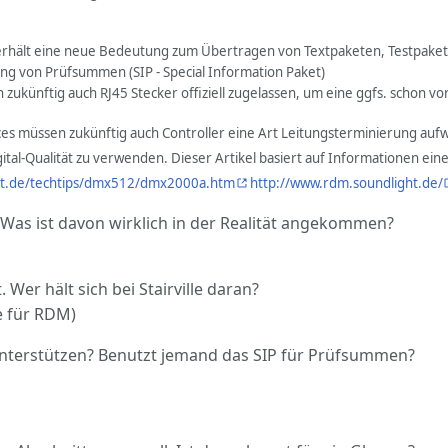
 erhält eine neue Bedeutung zum Übertragen von Textpaketen, Testpaket
ng von Prüfsummen (SIP - Special Information Paket)
n zukünftig auch RJ45 Stecker offiziell zugelassen, um eine ggfs. schon
aces müssen zukünftig auch Controller eine Art Leitungsterminierung a
ital-Qualität zu verwenden. Dieser Artikel basiert auf Informationen ei
ht.de/techtips/dmx512/dmx2000a.htm
http://www.rdm.soundlight.de/
. Was ist davon wirklich in der Realität angekommen?
. Wer hält sich bei Stairville daran?
e für RDM)
A unterstützen? Benutzt jemand das SIP für Prüfsummen?