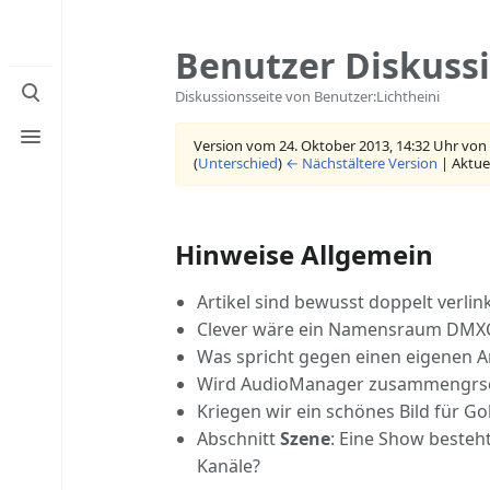
Benutzer Diskuss
Suche
Diskussionsseite von Benutzer:Lichtheini
umschalten
Menü
Version vom 24. Oktober 2013, 14:32 Uhr von
umschalten
(
Unterschied
)
← Nächstältere Version
| Aktue
Hinweise Allgemein
Artikel sind bewusst doppelt verlin
Clever wäre ein Namensraum DMXC
Was spricht gegen einen eigenen A
Wird AudioManager zusammengrs
Kriegen wir ein schönes Bild für Go
Abschnitt
Szene
: Eine Show besteh
Kanäle?