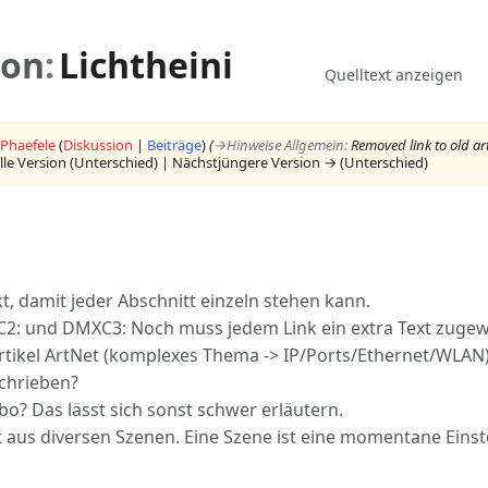
ion
:
Lichtheini
Ansichten
Lesen
Quelltext anzeigen
Phaefele
(
Diskussion
|
Beiträge
)
(
→‎Hinweise Allgemein
:
Removed link to old art
lle Version (Unterschied) | Nächstjüngere Version → (Unterschied)
kt, damit jeder Abschnitt einzeln stehen kann.
2: und DMXC3: Noch muss jedem Link ein extra Text zuge
rtikel ArtNet (komplexes Thema -> IP/Ports/Ethernet/WLAN
chrieben?
bo? Das lässt sich sonst schwer erläutern.
t aus diversen Szenen. Eine Szene ist eine momentane Eins