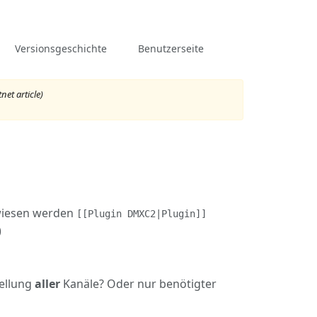
associated-
Weitere
Diskussion
Versionsgeschichte
Benutzerseite
pages
Aktionen
net article
)
wiesen werden
[[Plugin DMXC2|Plugin]]
)
tellung
aller
Kanäle? Oder nur benötigter