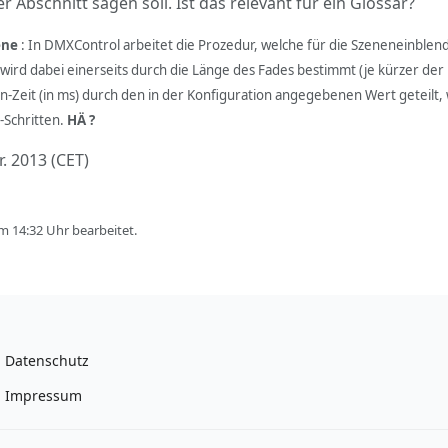
r Abschnitt sagen soll. Ist das relevant für ein Glossar?
ene
: In DMXControl arbeitet die Prozedur, welche für die Szeneneinblen
wird dabei einerseits durch die Länge des Fades bestimmt (je kürzer der
ein-Zeit (in ms) durch den in der Konfiguration angegebenen Wert geteilt
-Schritten.
HÄ ?
r. 2013 (CET)
m 14:32 Uhr bearbeitet.
Datenschutz
Impressum